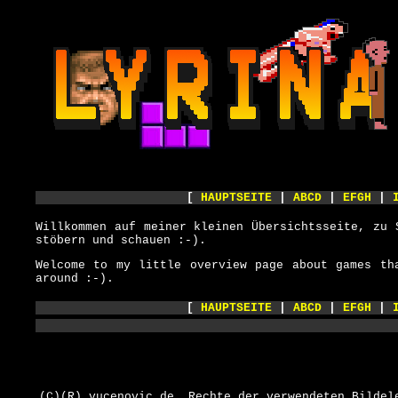
[
HAUPTSEITE
|
ABCD
|
EFGH
|
Willkommen auf meiner kleinen Übersichtsseite, zu 
stöbern und schauen :-).
Welcome to my little overview page about games th
around :-).
[
HAUPTSEITE
|
ABCD
|
EFGH
|
(C)(R) vucenovic.de. Rechte der verwendeten Bildel