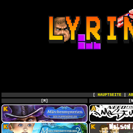
[
HAUPTSEITE
|
A
[M]
[